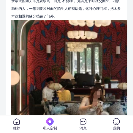
亲最大的阻力不是要求高，而是“不会聊”。尤其是平时社交圈窄、习惯
独处的人，一想到要和对面的陌生人硬找话题，这种心理门槛，把太多
本该相遇的缘分挡在了门外。
推荐
私人定制
消息
我的