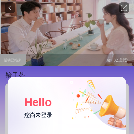
321浏览
活动已结束
镜子茶
02/14 星期六 I 13:00
活动时间：
Hello
地
江苏南京市秦淮区五老村街道远洋国际中心
南区9楼913
点：
江苏南京秦淮区
您尚未登录
99
费用：
¥
已报名
0人