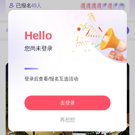
已报名
45人
活动答疑，了解活动进展
联系我们
Hello
您尚未登录
活动详情
活动流程
登录后查看/报名互选活动
去登录
再想想