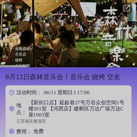
1313浏览
活动已结束
6月11日森林音乐会丨音乐会 烧烤 交友
06/11 星期日 I 17:00
活动时间：
【新街口店】延龄巷27号万谷众创空间1号
地
楼301室 【河西店】建邺区万达广场万达C
点：
座1903室
江苏南京秦淮区
免费
费用：