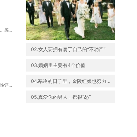
谈对象结婚这个事哎，就要速战速决！不是叫你马虎哦，是别在猜来猜去里头把对的人搞没了。感情拖
02.女人要拥有属于自己的“不动产”
03.婚姻里主要有4个价值
04.寒冷的日子里，金陵红娘也努力给你温暖
许多人恋爱凭感觉，看重相处是否快乐轻松。但长久关系本质是基因与文化适配的选择，需理性评估几
05.真爱你的男人，都很“怂”