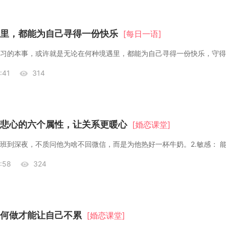
里，都能为自己寻得一份快乐
[每日一语]
:41
314
悲心的六个属性，让关系更暖心
[婚恋课堂]
他加班到深夜，不质问他为啥不回微信，而是为他热好一杯牛奶。2.敏感： 
:58
324
何做才能让自己不累
[婚恋课堂]