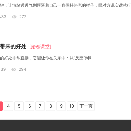
键，让情绪透透气​别硬逼着自己一直保持热恋的样子，跟对方说实话就行&
:33
272
带来的好处
[婚恋课堂]
的好处非常直接，它能让你在关系中：从“反应”到&
:39
294
4
5
6
7
8
9
10
下一页