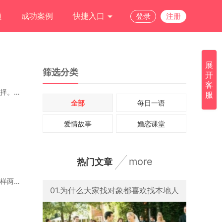
频
成功案例
快捷入口
登录
注册
展
筛选分类
开
客
真正在乎你的人，即使当下拮据，也会倾尽所能对你好。穷是物质状态，而抠与敷衍是态度选择。一个
服
全部
每日一语
爱情故事
婚恋课堂
more
热门文章
普通人最好的婚姻是什么样的，你知道吗？我说就看这三条：第一最好两个都是独生子女。这样两边爸
01.为什么大家找对象都喜欢找本地人