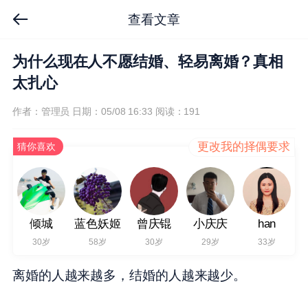
查看文章
为什么现在人不愿结婚、轻易离婚？真相
太扎心
作者：管理员
日期：05/08 16:33
阅读：191
更改我的择偶要求
猜你喜欢
倾城
蓝色妖姬
曾庆锟
小庆庆
han
30岁
58岁
30岁
29岁
33岁
离婚的人越来越多，结婚的人越来越少。