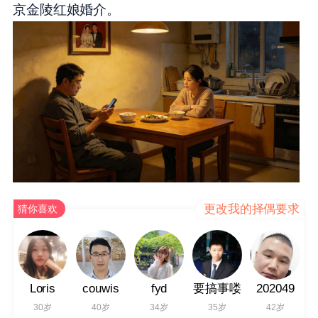
京金陵红娘婚介。
更改我的择偶要求
猜你喜欢
Loris
couwis
fyd
要搞事喽
202049
30岁
40岁
34岁
35岁
42岁