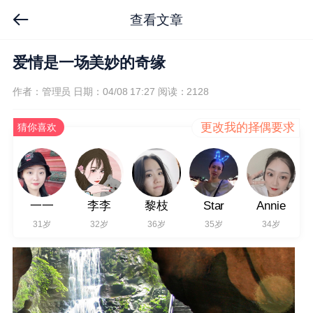
查看文章
爱情是一场美妙的奇缘
作者：管理员
日期：04/08 17:27
阅读：2128
更改我的择偶要求
猜你喜欢
一一
李李
黎枝
Star
Annie
31岁
32岁
36岁
35岁
34岁