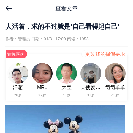
查看文章
人活着，求的不过就是‘自己看得起自己’
作者：管理员
日期：01/31 17:00
阅读：1958
更改我的择偶要求
猜你喜欢
洋葱
MRL
大宝
天使爱臭美
简简单单
28岁
37岁
41岁
31岁
43岁